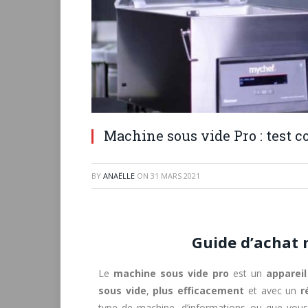
Machine sous vide Pro : test 
BY
ANAËLLE
ON
31 MARS 2021
Guide d’achat 
Le
machine sous vide pro
est un
apparei
sous vide
,
plus efficacement
et avec un
r
type de machine, d’informations ou que vous