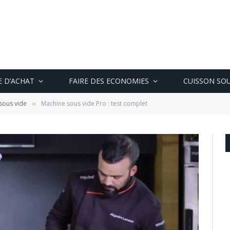
E D’ACHAT
FAIRE DES ECONOMIES
CUISSON SOU
sous vide
Machine sous vide Pro : test complet
»